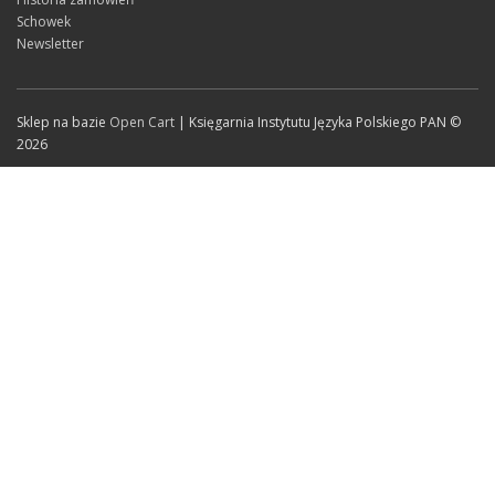
Schowek
Newsletter
Sklep na bazie
Open Cart
| Księgarnia Instytutu Języka Polskiego PAN ©
2026