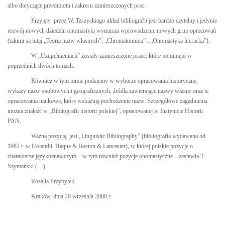
albo dotyczące przedmiotu i zakresu zamieszczonych prac.
Przyjęty
przez W. Taszyckiego układ bibliografii jest bardzo czytelny i jedynie
rozwój nowych dziedzin onomastyki wymusza wprowadzenie nowych grup opracowań
(takimi są tutaj „Teoria nazw własnych”, „Chrematonimia” i „Onomastyka literacka”).
W „Uzupełnieniach” zostały zamieszczone prace, które pominięto w
poprzednich dwóch tomach.
Również w tym tomie podajemy w wyborze opracowania historyczne,
wykazy nazw osobowych i geograficznych, źródła zawierające nazwy własne oraz te
opracowania naukowe, które wskazują pochodzenie nazw. Szczegółowe zagadnienia
można znaleźć w „Bibliografii historii polskiej”, opracowanej w Instytucie Historii
PAN.
Ważną pozycją
jest „Linguistic Bibliography” (bibliografia wydawana od
1982 r. w Holandii, Haque & Boston & Lancaster), w której polskie pozycje o
charakterze językoznawczym – w tym również pozycje onomastyczne – zestawia T.
Szymański (…)
Rozalia Przybytek
Kraków, dnia 20 września 2000 r.