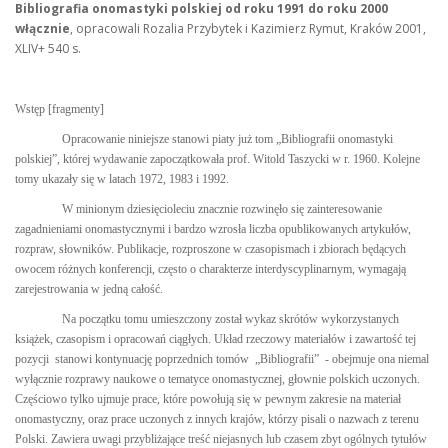
Bibliografia onomastyki polskiej od roku 1991 do roku 2000
włącznie
, opracowali Rozalia Przybytek i Kazimierz Rymut, Kraków 2001,
XLIV+ 540 s.
Wstęp [fragmenty]
Opracowanie niniejsze stanowi piaty już tom „Bibliografii onomastyki
polskiej”, której wydawanie zapoczątkowała prof. Witold Taszycki w r. 1960. Kolejne
tomy ukazały się w latach 1972, 1983 i 1992.
W minionym dziesięcioleciu znacznie rozwinęło się zainteresowanie
zagadnieniami onomastycznymi i bardzo wzrosła liczba opublikowanych artykułów,
rozpraw, słowników. Publikacje, rozproszone w czasopismach i zbiorach będących
owocem różnych konferencji, często o charakterze interdyscyplinarnym, wymagają
zarejestrowania w jedną całość.
Na początku tomu umieszczony został wykaz skrótów wykorzystanych
książek, czasopism i opracowań ciągłych. Układ rzeczowy materiałów i zawartość tej
pozycji
stanowi kontynuację poprzednich tomów
„Bibliografii”
- obejmuje ona niemal
wyłącznie rozprawy naukowe o tematyce onomastycznej, głownie polskich uczonych.
Częściowo tylko ujmuje prace, które powołują się w pewnym zakresie na materiał
onomastyczny, oraz prace uczonych z innych krajów, którzy pisali o nazwach z terenu
Polski. Zawiera uwagi przybliżające treść niejasnych lub czasem zbyt ogólnych tytułów