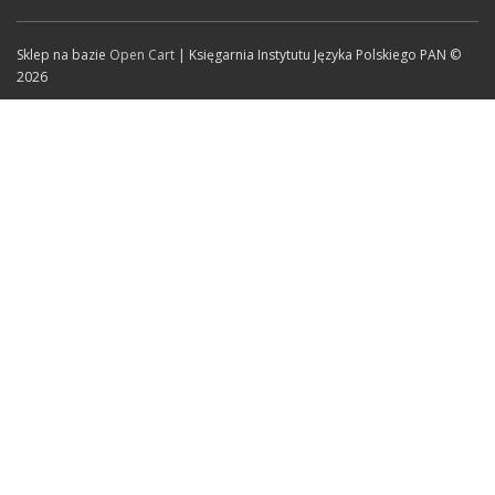
Sklep na bazie
Open Cart
| Księgarnia Instytutu Języka Polskiego PAN ©
2026