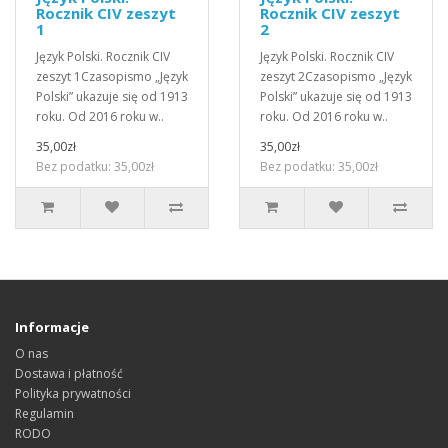
Rocznik CIV zeszyt
Rocznik CIV zeszyt
1
2
Język Polski. Rocznik CIV
Język Polski. Rocznik CIV
zeszyt 1Czasopismo „Język
zeszyt 2Czasopismo „Język
Polski” ukazuje się od 1913
Polski” ukazuje się od 1913
roku. Od 2016 roku w..
roku. Od 2016 roku w..
35,00zł
35,00zł
Bez podatku: 35,00zł
Bez podatku: 35,00zł
Informacje
O nas
Dostawa i płatność
Polityka prywatności
Regulamin
RODO