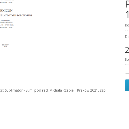
Ko
11
Do
2
Il
73): Sublimator - Sum, pod red. Michała Rzepieli, Kraków 2021, szp.