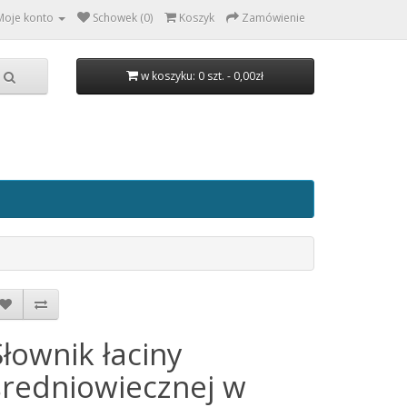
Moje konto
Schowek (0)
Koszyk
Zamówienie
w koszyku: 0 szt. - 0,00zł
Słownik łaciny
średniowiecznej w