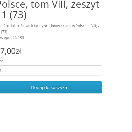
Polsce, tom VIII, zeszyt
11 (73)
d Produktu: Słownik łaciny średniowiecznej w Polsce, t. VIII, z.
 (73)
stępność: 193
7,00zł
ość
Dodaj do koszyka