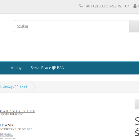
+48 (12) 632-56-92, w. 107
a
Atlasy
Seria: Prace IJP PAN
, zeszyt 11 (73)