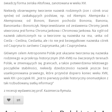
świadczy forma żeńska Altofowa, zanotowana w wieku XVI.
Niekiedy obserwujemy tworzenie nazwisk rodzinnych (żon i córek oraz
synów) od zaskakujących podstaw, np. od Akempis: Akempeska i
Akempisowa; od Bononi, Banoni pochodzi Bononia, Banonia,
Banonianka i Bonończyk. Nieprzewidzianie od zestawienia Chromy Janek
utworzona jest forma Chroma Jankowa i Chromowa Jankowa. Na ogół od
nazwisk zakończonych na -a tworzone są nazwiska na -ina, -anka: od
Cieśla – Cieślina, Cieślanka, ale i to nie jest bezwyjątkowe: nazwiska córek
od Czupryna to zarówno Czuprynianka, jak i Czuprynówna.
Głównym celem Antroponimii Polski jest ukazanie tworzenia się nazwiska
rodzinnego w przekroju historycznym (XVI–XVIII) na ówczesnych terenach
Polski, w zmieniających się granicach, a także potwierdzenia tekstowego
początków stabilności, niekiedy dziedziczności nazwisk jeszcze bez
usankcjonowania prawnego, które przyniósł dopiero koniec wieku XVIII,
wiek XIX i początek XX. „Jest to pierwszy polski historyczny onomastykon z
tak rozbudowaną siatką informacji”
z recenzji wydawniczej prof. Kazimierza Rymuta.