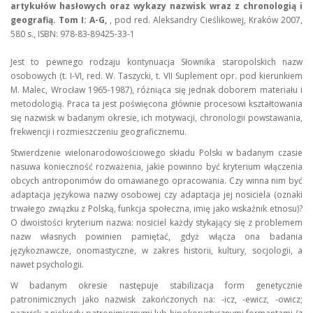
artykułów hasłowych oraz wykazy nazwisk wraz z chronologią i
geografią. Tom I: A-G,
, pod red. Aleksandry Cieślikowej, Kraków 2007,
580 s., ISBN: 978-83-89425-33-1
Jest to pewnego rodzaju kontynuacja Słownika staropolskich nazw
osobowych (t. I-VI, red. W. Taszycki, t. VII Suplement opr. pod kierunkiem
M. Malec, Wrocław 1965-1987), różniąca się jednak doborem materiału i
metodologią. Praca ta jest poświęcona głównie procesowi kształtowania
się nazwisk w badanym okresie, ich motywacji, chronologii powstawania,
frekwencji i rozmieszczeniu geograficznemu.
Stwierdzenie wielonarodowościowego składu Polski w badanym czasie
nasuwa konieczność rozważenia, jakie powinno być kryterium włączenia
obcych antroponimów do omawianego opracowania. Czy winna nim być
adaptacja językowa nazwy osobowej czy adaptacja jej nosiciela (oznaki
trwałego związku z Polską, funkcja społeczna, imię jako wskaźnik etnosu)?
O dwoistości kryterium nazwa: nosiciel każdy stykający się z problemem
nazw własnych powinien pamiętać, gdyż włącza ona badania
językoznawcze, onomastyczne, w zakres historii, kultury, socjologii, a
nawet psychologii.
W badanym okresie następuje stabilizacja form genetycznie
patronimicznych jako nazwisk zakończonych na: -icz, -ewicz, -owicz;