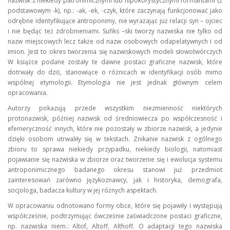
nazwisk z niekiedy patronimicznymi lub hipokorystycznymi formantami (z
podstawowym -k), np.: -ak, -ek, -czyk, które zaczynają funkcjonować jako
odrębne identyfikujące antroponimy, nie wyrażając już relacji syn – ojciec
i nie będąc też zdrobnieniami. Sufiks –ski tworzy nazwiska nie tylko od
nazw miejscowych lecz także od nazw osobowych odapelatywnych i od
imion. Jest to okres tworzenia się nazwiskowych modeli słowotwórczych
W książce podane zostały te dawne postaci graficzne nazwisk, które
dotrwały do dziś, stanowiące o różnicach w identyfikacji osób mimo
wspólnej etymologii. Etymologia nie jest jednak głównym celem
opracowania.
Autorzy pokazują przede wszystkim niezmienność niektórych
protonazwisk, później nazwisk od średniowiecza po współczesność i
efemeryczność innych, które nie pozostały w zbiorze nazwisk, a jedynie
dzięki osobom utrwaliły się w tekstach. Znikanie nazwisk z ogólnego
zbioru to sprawa niekiedy przypadku, niekiedy biologii, natomiast
pojawianie się nazwiska w zbiorze oraz tworzenie się i ewolucja systemu
antroponimicznego badanego okresu stanowi już przedmiot
zainteresowań zarówno językoznawcy, jak i historyka, demografa,
socjologa, badacza kultury w jej różnych aspektach.
W opracowaniu odnotowano formy obce, które się pojawiły i występują
współcześnie, podtrzymując ówcześnie zaświadczone postaci graficzne,
np. nazwiska niem.: Altof, Altoff, Althoff. O adaptacji tego nazwiska