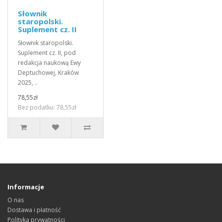
Słownik
staropolski.
Suplement cz. II
Słownik staropolski.
Suplement cz. II, pod
redakcja naukową Ewy
Deptuchowej, Kraków
2025, ..
78,55zł
Bez podatku: 78,55zł
Informacje
O nas
Dostawa i płatność
Polityka prywatności