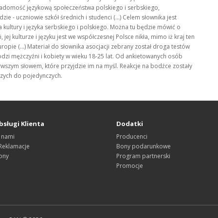
iadomość językową społeczeństwa polskiego i serbskiego,
ie - uczniowie szkół średnich i studenci (...) Celem słownika jest
kultury i języka serbskiego i polskiego. Można tu będzie mówić o
ej kulturze i języku jest we współczesnej Polsce nikła, mimo iż kraj ten
ropie (...) Materiał do słownika asocjacji zebrany został droga testów
odzi mężczyźni i kobiety w wieku 18-25 lat. Od ankietowanych osób
wszym słowem, które przyjdzie im na myśl. Reakcje na bodźce zostały
szych do pojedynczych.
bsługi Klienta
Dodatki
 nami
Producenci
 Reklamacje
Bony podarunkowe
ony
Program partnerski
Promocje