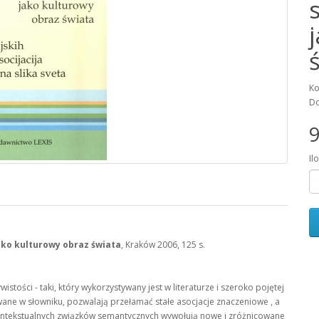
Ko
Do
9
Il
jako kulturowy obraz świata
, Kraków 2006, 125 s.
tości - taki, który wykorzystywany jest w literaturze i szeroko pojętej
wane w słowniku, pozwalają przełamać stałe asocjacje znaczeniowe , a
ontekstualnych związków semantycznych wywołują nowe i zróżnicowane