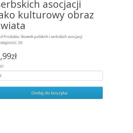
serbskich asocjacji
jako kulturowy obraz
świata
d Produktu: Słownik polskich i serbskich asocjacji
stępność: 26
,99zł
ość
Dodaj do koszyka