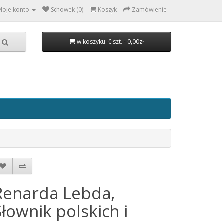
Moje konto
Schowek (0)
Koszyk
Zamówienie
w koszyku: 0 szt. - 0,00zł
Renarda Lebda,
Słownik polskich i