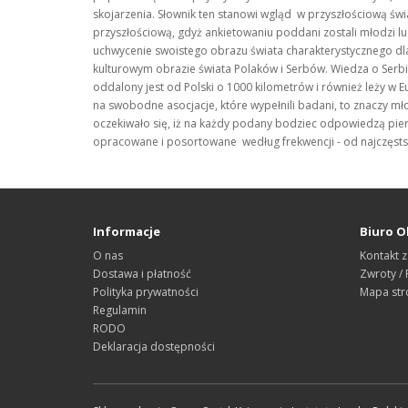
skojarzenia. Słownik ten stanowi wgląd w przyszłościową św
przyszłościową, gdyż ankietowaniu poddani zostali młodzi ludz
uchwycenie swoistego obrazu świata charakterystycznego dla 
kulturowym obrazie świata Polaków i Serbów. Wiedza o Serbii, j
oddalony jest od Polski o 1000 kilometrów i również leży w Eu
na swobodne asocjacje, które wypełnili badani, to znaczy mł
oczekiwało się, iż na każdy podany bodziec odpowiedzą pier
opracowane i posortowane według frekwencji - od najczęst
Informacje
Biuro O
O nas
Kontakt z
Dostawa i płatność
Zwroty /
Polityka prywatności
Mapa str
Regulamin
RODO
Deklaracja dostępności