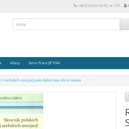
+48 (12) 632-56-92, w. 107
a
Atlasy
Seria: Prace IJP PAN
 i serbskich asocjacji jako kulturowy obraz świata