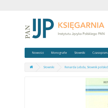
Nowości
Monografie
Słowniki
Czasopism
Słowniki
Renarda Lebda, Słownik polskich