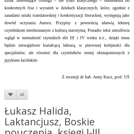
uznać interesujące filologa – nie tylko klasycznego – odniesienia do
konkretnych fraz i wyrażeń w dziełach klasycznych, które, zgodnie z
zasadami sztuki translatorskiej i konkretyzacji literackiej, występują jako
dowód oczytania Autora. Przypisy z pewnością ułatwią lekturę
czytelnikom nieobeznanym z kulturą starożytną. Ponadto tekst umożliwia
wgląd w mentalność rzymskich elit III i IV wieku n.e., dzięki temu
będzie niewątpliwie kształcącą lekturą, w pierwszej kolejności dla
specjalistów, ale również dla czytelników mniej obznajomionych z
językiem łacińskim.
Z recenzji dr hab. Anny Kucz, prof. UŚ
Łukasz Halida,
Laktancjusz, Boskie
pouczenia, księgi I-III