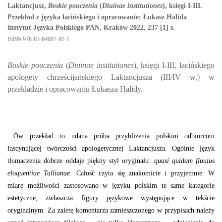
Laktancjusz,
Boskie pouczenia
(
Diuinae institutiones
), księgi I-III.
Przekład z języka łacińskiego i opracowanie: Łukasz Halida
Instytut Języka Polskiego PAN, Kraków 2022, 237 [1] s.
ISBN
978-83-64007-81-1
Boskie pouczenia
(
Diuinae institutiones
), księgi I-III, łacińskiego
apologety chrześcijańskiego Laktancjusza (III/IV w.) w
przekładzie i opracowaniu Łukasza Halidy.
Ów przekład to udana próba przybliżenia polskim odbiorcom
fascynującej twórczości apologetycznej Laktancjusza. Ogólnie język
tłumaczenia dobrze oddaje piękny styl oryginału:
quasi quidam fluuius
eloquentiae Tullianae
. Całość czyta się znakomicie i przyjemnie. W
miarę możliwości zastosowano w języku polskim te same kategorie
estetyczne, zwłaszcza figury językowe występujące w tekście
oryginalnym. Za zaletę komentarza zamieszczonego w przypisach należy