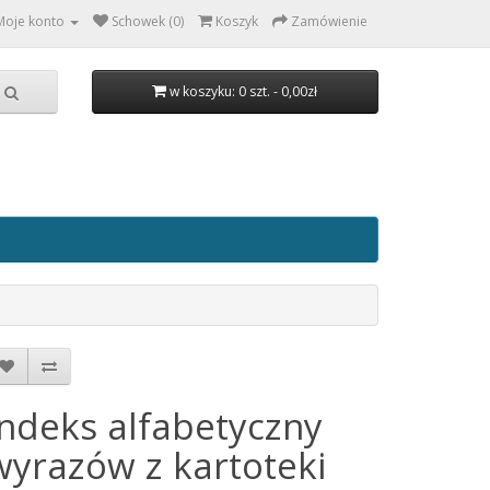
Moje konto
Schowek (0)
Koszyk
Zamówienie
w koszyku: 0 szt. - 0,00zł
Indeks alfabetyczny
wyrazów z kartoteki