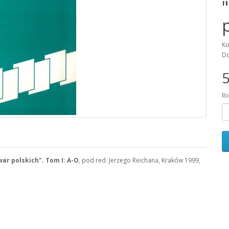
Ko
Do
5
Il
ar polskich". Tom I: A-O
, pod red. Jerzego Reichana, Kraków 1999,