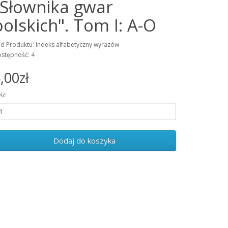
"Słownika gwar
polskich". Tom I: A-O
d Produktu: Indeks alfabetyczny wyrazów
stępność: 4
,00zł
ość
Dodaj do koszyka