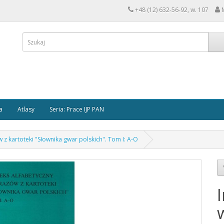
+48 (12) 632-56-92, w. 107
a
Atlasy
Seria: Prace IJP PAN
 z kartoteki "Słownika gwar polskich". Tom I: A-O