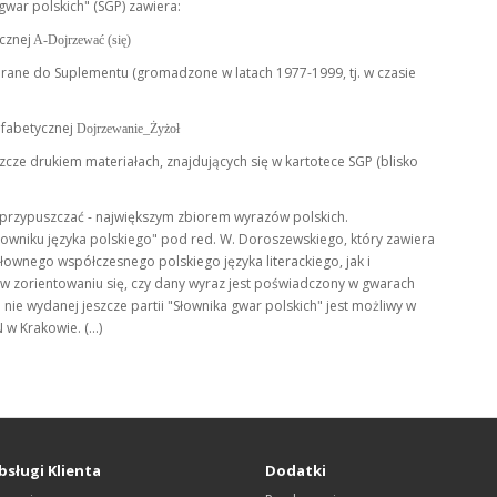
war polskich" (SGP) zawiera:
cznej
A-Dojrzewać (się)
brane do Suplementu (gromadzone w latach 1977-1999, tj. w czasie
lfabetycznej
Dojrzewanie_Żyżoł
szcze drukiem materiałach, znajdujących się w kartotece SGP (blisko
a przypuszczać - największym zbiorem wyrazów polskich.
owniku języka polskiego" pod red. W. Doroszewskiego, który zawiera
ownego współczesnego polskiego języka literackiego, jak i
 w zorientowaniu się, czy dany wyraz jest poświadczony w gwarach
nie wydanej jeszcze partii "Słownika gwar polskich" jest możliwy w
w Krakowie. (...)
bsługi Klienta
Dodatki