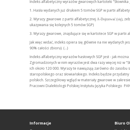
Indeks alfabetyczny wyrazów gwarowych kartoteki "Słownika g
1. Hasła wydanych już drukiem 5 tomów SGP w partii alfabety
2. Wyrazy gwarowe z partii alfabetycznej
, ze
A-Dojrzewać (się)
ukazywania się kolejnych 5 tomów SGP)
3. Wyrazy gwarowe, znajdujące się w kartotece SGP w partii a
Jak więc widać, indeks opiera się głównie na nie wydanych je
90% całości zbioru). (...)
Indeks alfabetyczny wyrazów hasłowych SGP jest - jak możn
Zgromadzonych w nim wyrazów jest dwa razy więcej niż w "Sł
ich około 120 000. Wyrazy te nawiązują zarówno do zasobu sł
staropolskiego oraz słowiańskiego. Indeks będzie przydatny
polskich. Szczegółowy wgląd w materiały gwarowe w zakresie 
Pracowni Dialektologii Polskiej Instytutu Języka Polskiego PAN 
Informacje
Biuro O