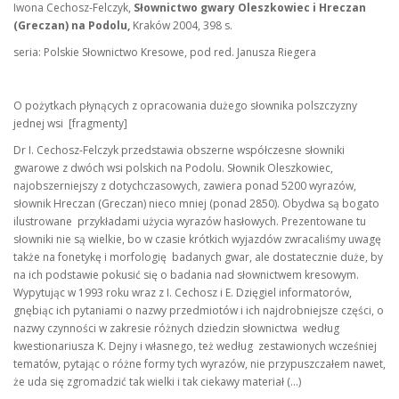
Iwona Cechosz-Felczyk,
Słownictwo gwary Oleszkowiec i Hreczan
(Greczan) na Podolu,
Kraków 2004, 398 s.
seria: Polskie Słownictwo Kresowe, pod red. Janusza Riegera
O pożytkach płynących z opracowania dużego słownika polszczyzny
jednej wsi [fragmenty]
Dr I. Cechosz-Felczyk przedstawia obszerne współczesne słowniki
gwarowe z dwóch wsi polskich na Podolu. Słownik Oleszkowiec,
najobszerniejszy z dotychczasowych, zawiera ponad 5200 wyrazów,
słownik Hreczan (Greczan) nieco mniej (ponad 2850). Obydwa są bogato
ilustrowane przykładami użycia wyrazów hasłowych. Prezentowane tu
słowniki nie są wielkie, bo w czasie krótkich wyjazdów zwracaliśmy uwagę
także na fonetykę i morfologię badanych gwar, ale dostatecznie duże, by
na ich podstawie pokusić się o badania nad słownictwem kresowym.
Wypytując w 1993 roku wraz z I. Cechosz i E. Dzięgiel informatorów,
gnębiąc ich pytaniami o nazwy przedmiotów i ich najdrobniejsze części, o
nazwy czynności w zakresie różnych dziedzin słownictwa według
kwestionariusza K. Dejny i własnego, też według zestawionych wcześniej
tematów, pytając o różne formy tych wyrazów, nie przypuszczałem nawet,
że uda się zgromadzić tak wielki i tak ciekawy materiał (...)