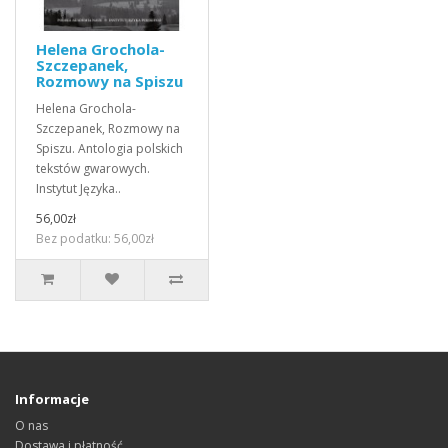
Helena Grochola-
Szczepanek,
Rozmowy na Spiszu
Helena Grochola-
Szczepanek, Rozmowy na
Spiszu. Antologia polskich
tekstów gwarowych.
Instytut Języka..
56,00zł
Bez podatku: 56,00zł
Informacje
O nas
Dostawa i płatność