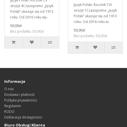
Język Polski. Rocznik CV
Język Polski. Rocznik CVI
zeszyt 4Czasopismo „Język
zeszyt 1Czasopismo „Język
Polski” ukazuje się od 1913
Polski” ukazuje się od 1913
roku. Od 2016 roku wy..
roku. Od 2016 roku w..
50,00zł
50,00zł
Bez podatku: 50,00zł
Bez podatku: 50,00zł
Informacje
O nas
Dostawa i płatność
Polityka prywatności
Regulamin
RODO
Deklaracja dostępności
Biuro Obsługi Klienta