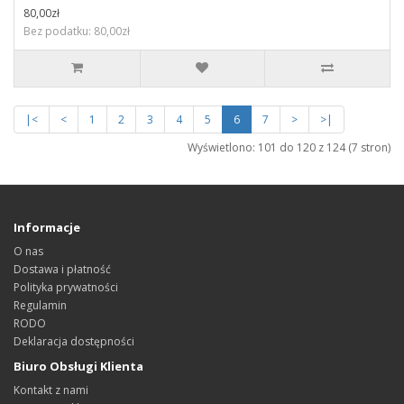
80,00zł
Bez podatku: 80,00zł
|<
<
1
2
3
4
5
6
7
>
>|
Wyświetlono: 101 do 120 z 124 (7 stron)
Informacje
O nas
Dostawa i płatność
Polityka prywatności
Regulamin
RODO
Deklaracja dostępności
Biuro Obsługi Klienta
Kontakt z nami