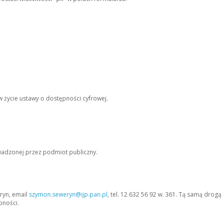
 życie ustawy o dostępności cyfrowej.
adzonej przez podmiot publiczny.
ryn, email
szymon.seweryn@ijp.pan.pl
, tel.
12 632 56 92 w. 361. Tą samą drogą
pności.