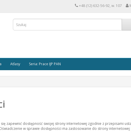
+48 (12) 632-56-92, w. 107
a
Atlasy
Seria: Prace IJP PAN
ci
 się zapewnić dostępność swojej strony internetowej zgodnie z przepisami usta
. Oświadczenie w sprawie dostępności ma zastosowanie do strony internetowej