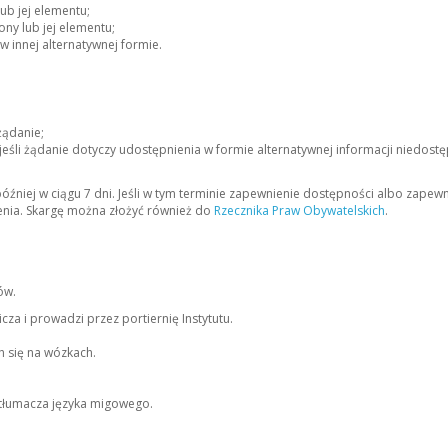
ub jej elementu;
ny lub jej elementu;
 innej alternatywnej formie.
żądanie;
eśli żądanie dotyczy udostępnienia w formie alternatywnej informacji niedostę
óźniej w ciągu 7 dni. Jeśli w tym terminie zapewnienie dostępności albo zapewn
enia.
Skargę można złożyć również do
Rzecznika Praw Obywatelskich
.
ów.
cza i prowadzi przez portiernię Instytutu.
 się na wózkach.
 tłumacza języka migowego.