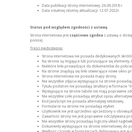
Data publikacji strony internetowej: 26.09.2018 r.
Data ostatniej istotnej aktualizacji: 12.07.2022r.
Status pod względem zgodności z ustawą
Strona internetowa jest
częściowo zgodna
z ustawą o dostę
poniżej:
Treści niedostępne:
Strona internetowa nie posiada dedykowanych skrótó
Na stronie są migające lub poruszające się elementy, 
Niektóre linki prowadzące do dokumentów do pobrania 
Na stronie znajdują się linki otwierające nowe okno p
Strona internetowa nie posiada mapy strony.
Nie wszystkie zdjęcia występujące na stronie posiadają
Tytułu podstron nie posiadają struktury w formacie "In
Występujące na stronie tabele nie mają poprawnie zd
Nie wszystkie Linki posiadają atrybut opisu alternatywn
Kod JavaScript nie posiada alternatywy tekstowej.
Formularze na stronie nie posiadają etykiet.
Użytkownik nie jest uprzednio uprzedzony o obowiąz
Zawartość strony nie jest poprawnie odczytywana przy
Nie wszystkie strony posiadają logiczny układ nagłó
Dokumenty występujące na stronie internetowej do po
Wielkość czcionki w formularzach definiowana jest w 