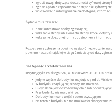
zgłosić uwagi dotyczące dostępności cyfrowej strony l
zgłosić żądanie zapewnienia dostępności cyfrowej stro
wnioskować o udostępnienie niedostępnej informacji w
Żądanie musi zawierać:
dane kontaktowe osoby zgłaszającej;
wskazanie strony lub elementu strony, której dotyczy 
wskazanie dogodnej formy udostępnienia informacji, j
Rozpatrzenie zgłoszenia powinno nastąpić niezwłocznie, najp
powinno nastąpić najdalej w ciągu 2 miesięcy od daty zgłosz
Dostępność architektoniczna
Instytut Języka Polskiego PAN, al. Mickiewicza 31, 31-120 Krak
Jedyne wejście do budynku znajduje się od al. Mickiewi
W budynku znajdują się schody, nie ma wind.
Budynek nie jest dostosowany dla osób poruszających
Przy budynku nie ma parkingu.
Do budynku można wejść z psem asystującym.
Na terenie budynku nie ma możliwości skorzystania z