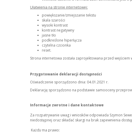
Ułatwienia na stronie internetowej:
powiększanie/zmiejszanie tekstu
skala szarości
wysoki kontrast
kontrast negatywny
jasne tło
podkreślone hiperłącza
czytelna czcionka
reset.
Strona internetowa została zaprojektowana przed wejściem w
Przygotowanie deklaracji dostępności
Oświadczenie sporządzono dnia: 04.01.2021 r.
Deklarację sporządzono na podstawie samooceny przeprow
Informacje zwrotne i dane kontaktowe
Za rozpatrywanie uwag i wniosków odpowiada Szymon Sewe
niedostępnej oraz składać skargi na brak zapewnienia dostę
Każdy ma prawo: