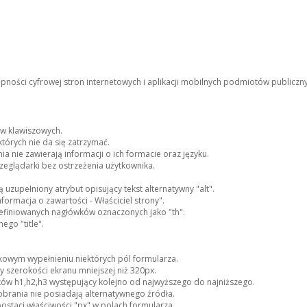
pności cyfrowej stron internetowych i aplikacji mobilnych podmiotów publicz
w klawiszowych.
których nie da się zatrzymać.
nie zawierają informacji o ich formacie oraz języku.
rzeglądarki bez ostrzeżenia użytkownika.
 uzupełniony atrybut opisujący tekst alternatywny "alt".
formacja o zawartości - Właściciel strony".
efiniowanych nagłówków oznaczonych jako "th".
ego "title".
kowym wypełnieniu niektórych pól formularza.
 szerokości ekranu mniejszej niż 320px.
wków h1,h2,h3 występujący kolejno od najwyższego do najniższego.
brania nie posiadają alternatywnego źródła.
postaci właściwości "px" w polach formularza.