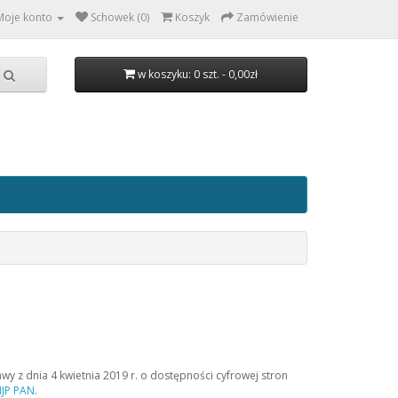
Moje konto
Schowek (0)
Koszyk
Zamówienie
w koszyku: 0 szt. - 0,00zł
wy z dnia 4 kwietnia 2019 r. o dostępności cyfrowej stron
IJP PAN
.